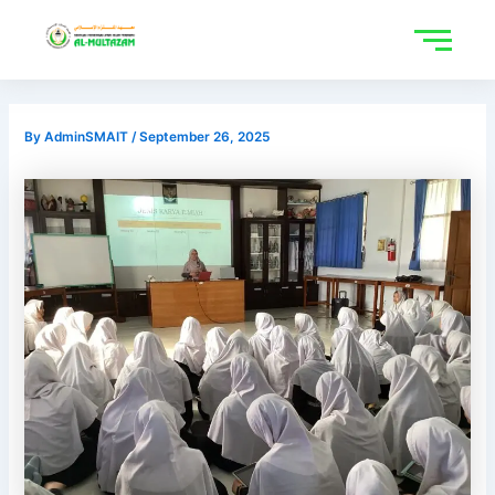
Skip
to
content
By
AdminSMAIT
/
September 26, 2025