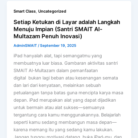
,
Smart Class
Uncategorized
Setiap Ketukan di Layar adalah Langkah
Menuju Impian (Santri SMAIT Al-
Multazam Penuh Inovasi)
AdminSMAIT
/
September 19, 2025
iPad hanyalah alat, tapi semangatmu yang
membuatnya luar biasa. Gambaran aktivitas santri
SMAIT Al-Multazam dalam pemanfaatan
digital bukan lagi beban atau kesenangan semata
dan lari dari kenyataan, melainkan sebuah
petualangan tanpa batas guna mencipta karya masa
depan. iPad merupakan alat yang dapat dijadikan
untuk bermain atau alat sukses—semuanya
tergantung cara kamu menggunakannya. Belajarlah
seperti kamu sedang membangun masa depan—
karena memang itu yang sedang kamu lakukan.
Jangan tunggu motivasi datang, buka iPad-mu, dan