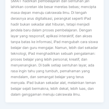
SMAIT hadirkan pembelajaran dari sentuhan jari
lahirkan coretan ide besar meretas bebas; mencipta
masa depan menuju cakrawala ilmu. Di tengah
derasnya arus digitalisasi, perangkat seperti iPad
hadir bukan sekadar alat hiburan, tetapi menjadi
jendela baru dalam proses pembelajaran. Dengan
layar yang responsif, aplikasi interaktif, dan akses
tanpa batas ke informasi, iPad mengubah cara siswa
belajar dan guru mengajar. Namun, lebih dari sekadar
teknologi, iPad menghadirkan sebuah pengalaman:
proses belajar yang lebih personal, kreatif, dan
menyenangkan. Di balik setiap sentuhan layar, ada
rasa ingin tahu yang tumbuh, pemahaman yang
mendalam, dan semangat belajar yang terus
menyala. iPad bukan sekadar alat, melainkan teman
belajar sejati bermakna, lebih dekat, lebih luas, dan
dalam genggaman menuju cakrawala ilmu.